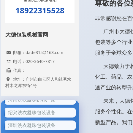
尊敬的各位
18922315528
天津洗衣疑珠设备厂
非常感谢您在百
惠州洗衣凝珠包装机械厂家
广州市大德
大德包装机械官网
沈阳洗衣凝珠制造机
包装等多个行业
合肥洗衣凝珠加工设备
服务于全球众多
邮箱：dade315@163.com
天津洗衣液凝珠包装机
电话：020-3640-7817
大德致力于
传真：
东莞制造洗衣凝珠的机子
化工、药品、农
地址：广州市白云区人和镇秀水
村木龙潭东街4号
河南洗衣凝珠机器厂家
速产业的转型升
绍兴洗衣凝珠包装设备
未来，大德
服务个性化。在
深圳洗衣凝珠包装设备
新型产品。我们
台州洗衣凝珠设备工厂