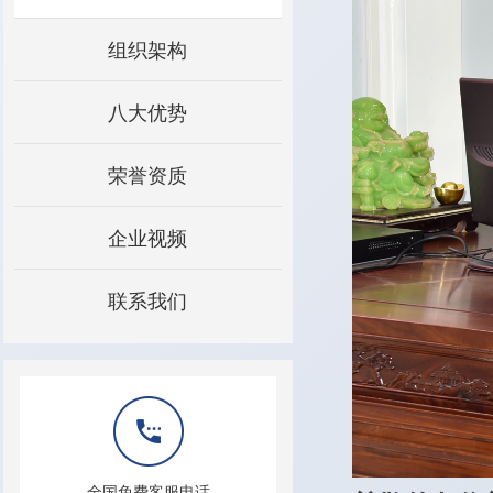
组织架构
八大优势
荣誉资质
企业视频
联系我们
南宁洗衣凝珠包装
全国免费客服电话