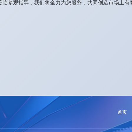
莅临参观指导，我们将全力为您服务，共同创造市场上有
首页