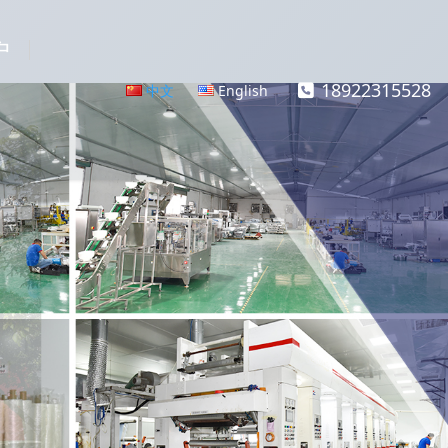
户
18922315528
中文
English