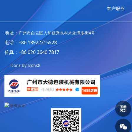
客户服务
地址：
广州市白云区人和镇秀水村木龙潭东街4号
电话：+86 18922315528
传真：+86 020 3640 7817
lcons by
lcons8