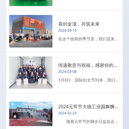
入场，我们已跑完第一个五年。
2008年大德开始研究凝珠机到
2011年大德凝珠机推上市场，当同
行开始入场时，我们已经在追逐国
喜封金顶，共筑未来
际市场凝珠机的路上，同时发展整
2024-09-10
套的凝珠生产设备和包材，一站式
在这个收获的季节里，我们迎来了
洗衣凝珠自动化生产包装方案。 洗
大德工业园商业大厦封顶的喜讯。
衣凝珠机器厂家|洗衣凝珠生产机
9月10日，随着最后一块建筑材料
器|洗衣凝珠生产设备|洗衣凝珠机
的稳妥安置，这座崭新的商业大厦
器|大德机械专业凝珠包装机 1️⃣
正式宣告封顶，为大德工业园增添
2000年洗衣凝珠出现 洗衣凝珠最
传递敬意与祝福，感谢你的辛勤与付出
了一抹新的风采。 这座大厦不仅仅
早出现于2000年前后，洗衣凝珠在
2024-03-08
是一座建筑，它代表着大德工业园
英国首次推出。洗...
3月8日，国际妇女节到来，我们大
对未来商业发展的承诺和信心。它
德为女性员工准备了一份特别的礼
将为企业提供现代化的办公空间，
物，以表达我们的敬意与祝福。 这
配备高效的商务服务，以及便捷的
份礼物蕴含了我们对女性员工辛勤
交通连接，使得这里成为我们企业
付出的认可与尊重，希望她们能感
成长的沃土。 大厦的设计充分考虑
2024元宵节大德工业园舞狮采青，共庆佳节
受到公司的关爱与温暖。 最后，向
了商业运营的需要，内部空间布局
2024-02-23
全体女性员工送上最诚挚的祝福，
合理，外部...
随着元宵节的脚步日益临近，
愿你们妇女节快乐，事业有成，家
我们又将迎来一个充满传统韵味与
庭幸福，美丽与健康永远相伴！