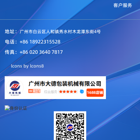
客户服务
地址：
广州市白云区人和镇秀水村木龙潭东街4号
电话：+86 18922315528
传真：+86 020 3640 7817
lcons by
lcons8