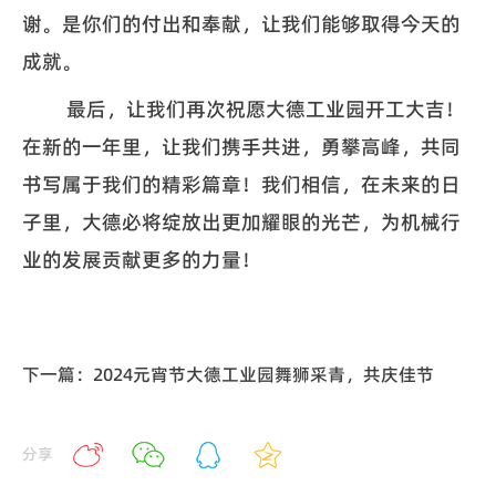
谢。是你们的付出和奉献，让我们能够取得今天的
成就。
最后，让我们再次祝愿大德工业园开工大吉！
在新的一年里，让我们携手共进，勇攀高峰，共同
书写属于我们的精彩篇章！我们相信，在未来的日
子里，大德必将绽放出更加耀眼的光芒，为机械行
业的发展贡献更多的力量！
下一篇：2024元宵节大德工业园舞狮采青，共庆佳节
分享