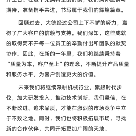
期待，准备携手共进，书写属于我们的辉煌篇章。
回顾过去，大德经过公司上下不懈的努力，赢
得了广大客户的信赖与支持。我们深知，这些成就
的取得离不开每一位员工的辛勤付出和团队的默契
协作。因此，在新的一年里，我们将继续秉持着
“质量为本，客户至上”的理念，不断提升产品质量
和服务水平，为客户创造更大的价值。
未来我们将继续深耕机械行业，紧跟时代步
伐，加大研发投入，推动技术创新。我们坚信，在
不断改进、追求品质，才能在激烈的市场竞争中立
于不败之地。同时，我们也将积极拓展市场，寻找
新的合作伙伴，共同开拓更加广阔的天地。