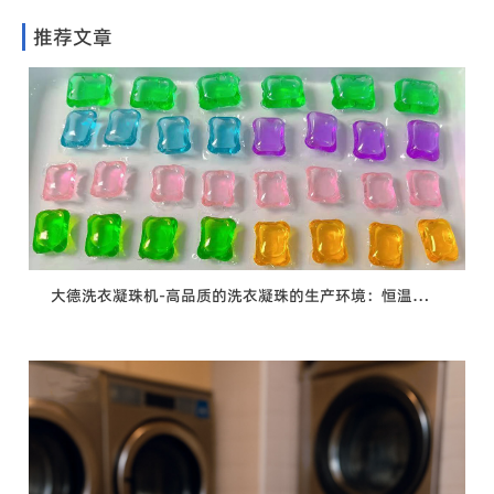
推荐文章
大德洗衣凝珠机-高品质的洗衣凝珠的生产环境：恒温、恒湿、恒心