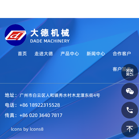
首页
走进大德
产品中心
新闻中心
合作客户
客户服务
地址：
广州市白云区人和镇秀水村木龙潭东街4号
电话：+86 18922315528
传真：+86 020 3640 7817
lcons by
lcons8