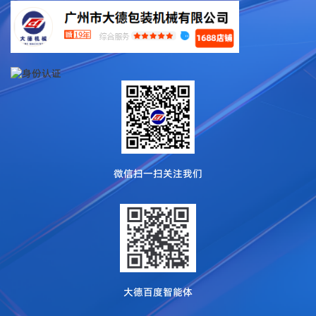
微信扫一扫关注我们
大德百度智能体