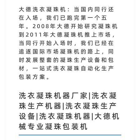
大德洗衣凝珠机：当国内同行还
在入场，我们已跑完第一个五
年。
2008年大德开始研究凝珠机
到2011年大德凝珠机推上市场，
当同行开始入场时，我们已经在
追逐国际市场凝珠机的路上，同
时发展整套的凝珠生产设备和包
材，一站式洗衣凝珠自动化生产
包装方案。
洗衣凝珠机器厂家|洗衣凝
珠生产机器|洗衣凝珠生产
设备|洗衣凝珠机器|大德机
械专业凝珠包装机