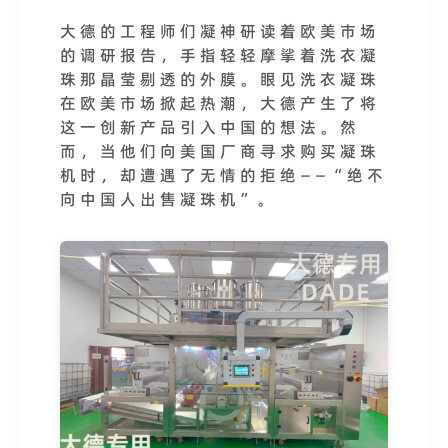
大德的工程师们凝神研读着欧美市场
的调研报告，手指轻轻摩挲着洗衣凝
珠那晶莹剔透的外膜。眼见洗衣凝珠
在欧美市场掀起热潮，大德产生了将
这一创新产品引入中国的想法。然
而，当他们向美国厂商寻求购买凝珠
机时，却遭遇了无情的拒绝——“绝不
向中国人出售凝珠机”。