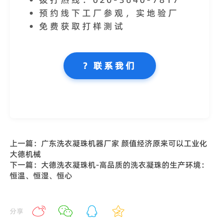
预约线下工厂参观，实地验厂
免费获取打样测试
? 联系我们
上一篇：广东洗衣凝珠机器厂家 颜值经济原来可以工业化
大德机械
下一篇：大德洗衣凝珠机-高品质的洗衣凝珠的生产环境：
恒温、恒湿、恒心
分享