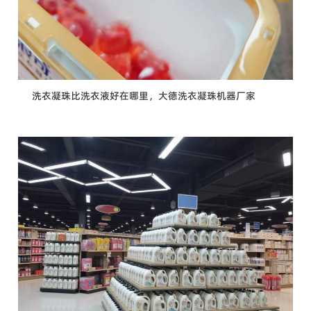
洗衣凝珠比洗衣液好在哪里，大德洗衣凝珠机器厂家