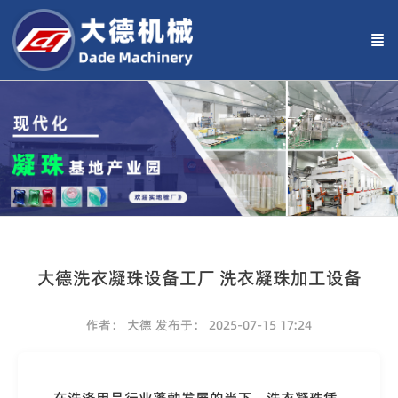
大德洗衣凝珠设备工厂 洗衣凝珠加工设备
作者： 大德
发布于： 2025-07-15 17:24
在洗涤用品行业蓬勃发展的当下，洗衣凝珠凭